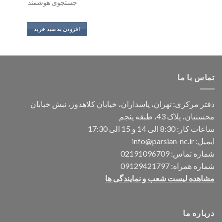
جستجوی هوشمند
افزودن به سبد خرید
تماس با ما
دفتر مرکزی: تهران، پاسداران، خیابان کلاهدوز، نبش خیابان
محسنیان، پلاک 43، طبقه پنجم
ساعات کار: 8:30 الی 14 و 15 الی 17:30
ایمیل:
info@parsian-nc.ir
شماره تماس:
02191096709
شماره همراه:
09129421797
مشاهده لیست شعب و نمایندگی ها
درباره ما