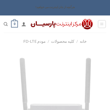
رش
هرآنچه از جان اینترنت می خواهید!
ه
حتوا
0
خانه
/
کلیه محصولات
/
مودم FD-LTE