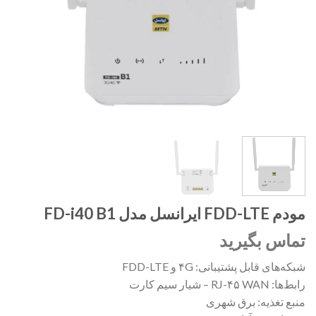
مودم FDD-LTE ایرانسل مدل FD-i40 B1
تماس بگیرید
شبکه‌های قابل پشتیبانی: ۴G و FDD-LTE
رابط‌ها: RJ-۴۵ WAN – شیار سیم کارت
منبع تغذیه: برق شهری