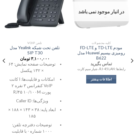
در انبار موجود نمی باشد
کلیه محصولات
تلفن VOIP
مودم TD-LTE و FD-LTE
تلفن تحت شبکه Yealink مدل
رومیزی بیسیم Huawei مدل
SIP T30
B622
۳,۱۰۰,۰۰۰
تومان
تماس بگیرید
توضیحات صفحه نمایش: ۶۴
رابط‌ها: RJ-45 LAN، شیار سیم کارت
× ۱۳۲ پیکسل
امکانات و قابلیت‌ها: ا کانت
اطلاعات بیشتر
VoIP کنفرانس ۳ نفره ۲
پورت RJ۴۵ ۱۰/۱۰۰M
ویژگی‌ها: Caller ID
ابعاد پایه: ۳۸ × ۱۴۳ × ۱۸۸ ×
۱۸۵
توضیحات دفترچه تلفن:
۱۰۰۰ شماره - با قابلیت