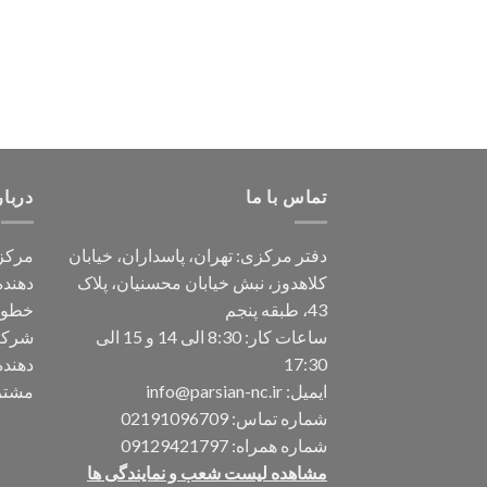
تماس با ما
دربار
دفتر مرکزی: تهران، پاسداران، خیابان
مرکز 
کلاهدوز، نبش خیابان محسنیان، پلاک
دهند
43، طبقه پنجم
خطوط
ساعات کار: 8:30 الی 14 و 15 الی
شرکت 
17:30
دهند
ایمیل:
info@parsian-nc.ir
مشتری
شماره تماس:
02191096709
شماره همراه:
09129421797
مشاهده لیست شعب و نمایندگی ها