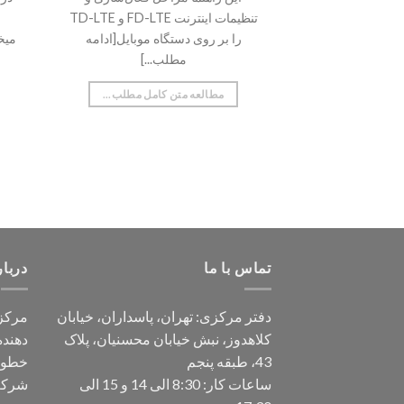
تنظیمات اینترنت FD-LTE و TD-LTE
را بر روی دستگاه موبایل[ادامه
میخ
مطلب...]
مطالعه متن کامل مطلب...
تماس با ما
دربار
دفتر مرکزی: تهران، پاسداران، خیابان
مرکز 
کلاهدوز، نبش خیابان محسنیان، پلاک
دهند
43، طبقه پنجم
خطوط
ساعات کار: 8:30 الی 14 و 15 الی
شرکت 