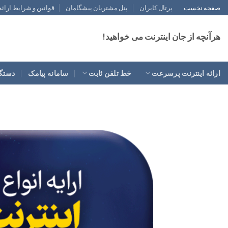
رش
صفحه نخست
پرتال کابران
پنل مشتریان پیشگامان
قوانین و شرایط ارائ
ه
حتوا
هرآنچه از جان اینترنت می خواهید!
ارائه اینترنت پرسرعت
خط تلفن ثابت
سامانه پیامک
دستگا