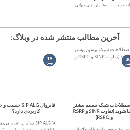
ائه خدمات با استاندارد های جهانی
آخرین مطالب منتشر شده در وبلاگ:
19
3
بهمن
همن
اصطلاحات شبکه بیسیم بیشتر
فایروال SIP ALG چیست و
آشنا شوید (تفاوت SINR و RSRP
کاربردی دارد؟
و RSRQ)
🔍 SIP ALG چه کاری انجام می‌د
این مقاله قصد داریم با اصطلاحات
SIP از دو نوع داده استفاده می‌کند