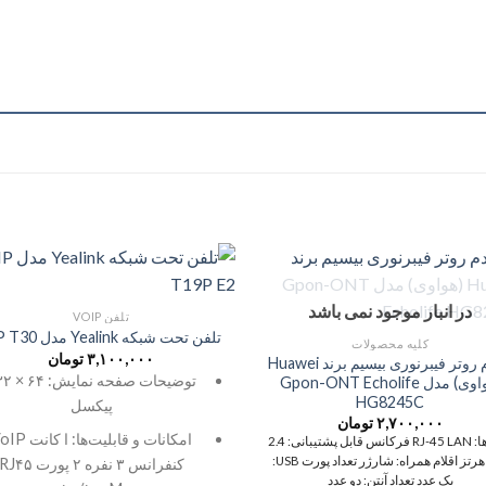
در انبار موجود نمی باشد
تلفن VOIP
تلفن تحت شبکه Yealink مدل SIP T30
کلیه محصولات
۳,۱۰۰,۰۰۰
تومان
مودم روتر فیبرنوری بیسیم برند Huawei
توضیحات صفحه 
(هواوی) مدل Gpon-ONT Echolife
HG8245C
پیکسل
۲,۷۰۰,۰۰۰
تومان
امکانات و قابلیت‌ها: ا ک
RJ-45 
فرکانس قابل پشتیبانی: 2.4
هرتز
اقلام همراه: شارژر
تعداد پورت USB:
کنفرانس ۳ نفره ۲ پورت J۴۵
یک عدد
تعداد آنتن: دو عدد