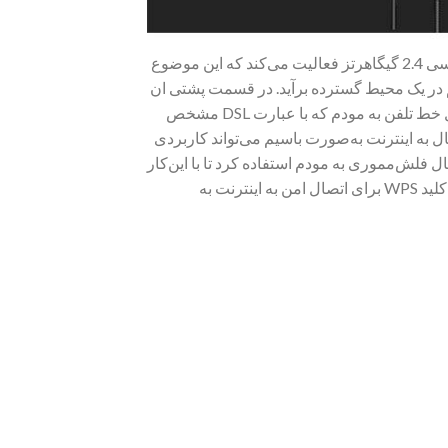
مودم روتر D301v2 دارای دو آنتن با قدرت گیرندگی 5 دسی‌بل است. این مودم در باند فرکانسی 2.4 گیگاهرتز فعالیت می‌کند که این موضوع
ورت بی‌سیم در یک محیط گسترده برآید. در قسمت پشتی ان
مودم درگاه‌های ارتباطی ان تعبیه شده است. این درگاه‌ها شامل یک پورت RJ-11 برای اتصال خط تلفن به مودم که با عبارت DSL مشخص
. درگاه‌های LAN در این محصول برای اتصال به اینترنت به‌صورت باسیم می‌تواند کاربردی
وان از آن برای اتصال فلش‌مموری به مودم استفاده کرد تا با این‌کار
اطلاعات موجود در فلش‌مموری به‌صورت بی‌سیم در دسترس باشد. در کنار این درگاه‌ها یک کلید WPS برای اتصال امن به اینترنت به