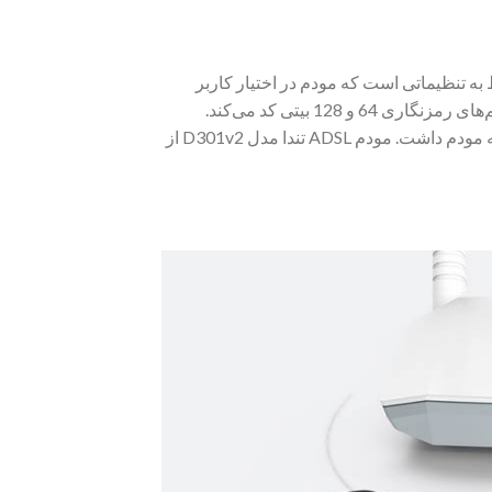
به تنظیماتی است که مودم در اختیار کاربر
قرار می‌دهد. مودم D301v2 شرکت تندا تمام اطلاعات ورودی و خروجی را به کمک الگوریتم‌های رمزنگاری 64 و 128 بیتی کد می‌کند.
همچنین به دلیل وجود کلید WPS در قسمت پشتی مودم می‌‌توان امنیت بالایی هنگام اتصال به مودم داشت. مودم ADSL تندا مدل D301v2 از