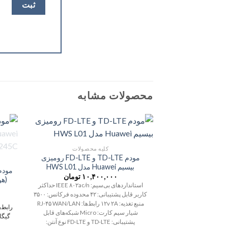
محصولات مشابه
کلیه محصولات
مودم TD-LTE و FD-LTE رومیزی
بیسیم Huawei مدل HWS L01
۱۰,۴۰۰,۰۰۰
تومان
استانداردهای بی‌سیم: IEEE ۸۰۲ac/n حداکثر
کاربر قابل پشتیبانی: ۴۲ محدوده فرکانس: ۳۵۰۰
منبع تغذیه: ۱۲v ۲A رابط‌ها: RJ-۴۵ WAN/LAN
رابط‌ها: LAN
شیار سیم کارت: Micro شبکه‌های قابل
گیگا
پشتیبانی: TD-LTE و FD-LTE نوع آنتن: