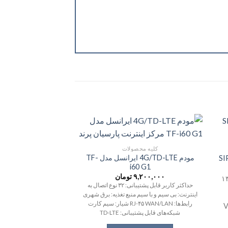
کلیه محصولات
تلفن VOIP
مودم 4G/TD-LTE ایرانسل مدل TF-
P1615
i60 G1
۹,۲۰۰,۰۰۰
تومان
۳,۴۰۰,۰۰۰
نمایش: ۶۴ × ۱۳۲
حداکثر کاربر قابل پشتیبانی: ۳۲ نوع اتصال به
وزن: ۷۳۰ گرم
اینترنت: بی سیم و با سیم منبع تغذیه: برق شهری
ویژگی‌ها: Caller ID
رابط‌ها: RJ-۴۵ WAN/LAN شیار: سیم کارت
انت VoIP
شبکه‌های قابل پشتیبانی: TD-LTE
R
ابعاد پایه: ۱۲۰*۱۰۰