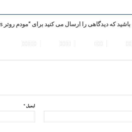
 که دیدگاهی را ارسال می کنید برای “مودم روتر ADSL2 Plus تندا مدل D301 V2”
5 of 5 stars
4 of 5 stars
3 of 5 stars
ایمیل
*