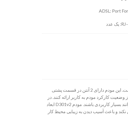
مودم ADSL تندا مدل D301v2 از بدنه‌ای با جنس پلاستیک ساخته شده که بسیار با کیفیت است. این مودم دارای 2 آنتن در قسمت پشتی
‌توانند اطلاعات خوبی از وضعیت کارکرد مودم به کاربر ارائه کنند. در
قسمت پشتی این مودم ADSL شرکت تندا درگاه‌های ارتباطی آن به چشم می‌خورد که می‌توانند بسیار کاربردی باشند. مودم D301v2 ابعاد
کند و باعث آسیب دیدن به زیبایی محیط کار