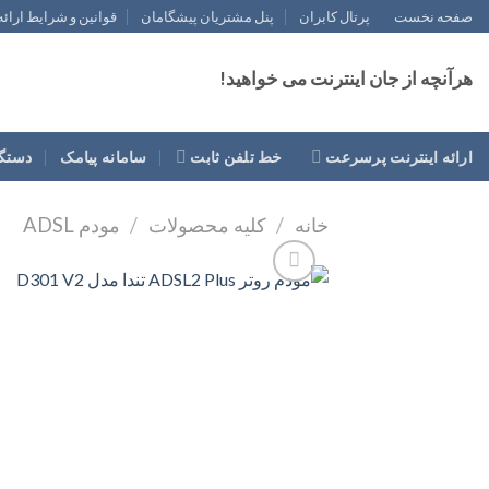
رش
صفحه نخست
پرتال کابران
پنل مشتریان پیشگامان
قوانین و شرایط ارائ
ه
حتوا
هرآنچه از جان اینترنت می خواهید!
ارائه اینترنت پرسرعت
خط تلفن ثابت
سامانه پیامک
دستگا
خانه
/
کلیه محصولات
/
مودم ADSL