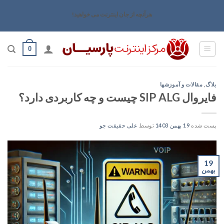
رش
هرآنچه از جان اینترنت می خواهید!
ه
حتوا
0
بلاگ
,
مقالات و آموزشها
فایروال SIP ALG چیست و چه کاربردی دارد؟
پست شده
19 بهمن 1403
توسط
علی حقیقت جو
19
بهمن