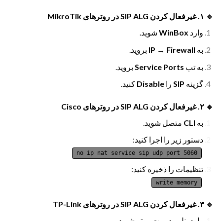
🔹 ۱. غیرفعال کردن SIP ALG در روترهای MikroTik
وارد
WinBox
شوید.
به
IP → Firewall
بروید.
به تب
Service Ports
بروید.
گزینه
SIP
را
Disable
کنید.
🔹 ۲. غیرفعال کردن SIP ALG در روترهای Cisco
به
CLI
متصل شوید.
دستور زیر را اجرا کنید:
no ip nat service sip udp port 5060
تنظیمات را ذخیره کنید:
write memory
🔹 ۳. غیرفعال کردن SIP ALG در روترهای TP-Link
وارد پنل مدیریت روتر شوید.