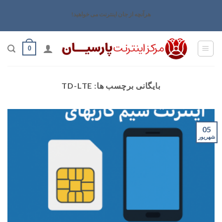
رش
هرآنچه از جان اینترنت می خواهید!
ه
حتوا
0
بایگانی برچسب ها:
TD-LTE
05
شهریور