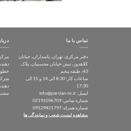
تماس با ما
دربار
دفتر مرکزی: تهران، پاسداران، خیابان
مرکز 
کلاهدوز، نبش خیابان محسنیان، پلاک
دهند
43، طبقه پنجم
خطوط
ساعات کار: 8:30 الی 14 و 15 الی
شرکت 
17:30
دهند
ایمیل:
info@parsian-nc.ir
مشتری
شماره تماس:
02191096709
شماره همراه:
09129421797
مشاهده لیست شعب و نمایندگی ها