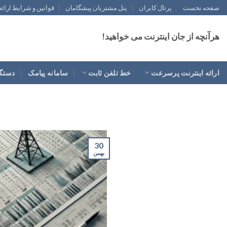
رش
صفحه نخست
پرتال کابران
پنل مشتریان پیشگامان
قوانین و شرایط ارائ
ه
حتوا
هرآنچه از جان اینترنت می خواهید!
ارائه اینترنت پرسرعت
خط تلفن ثابت
سامانه پیامک
دستگا
30
بهمن