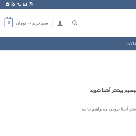
0
سبد خرید /
۰
تومان
قالات
 آشنا شوید (تفاوت SINR و RSRP و
تر آشنا شویم، میخواهیم بدانیم